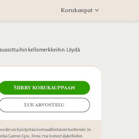
Korukaupat
 suosittuihin kellomerkkeihin. Löydä
Siirry korukauppaan
Lue arvostelu
koodin voi hyödyntää normaalihintaisiin tuotteisiin. Jo
kä Garmin Epix, Fenix 7 tai Instinct älykelloihin.