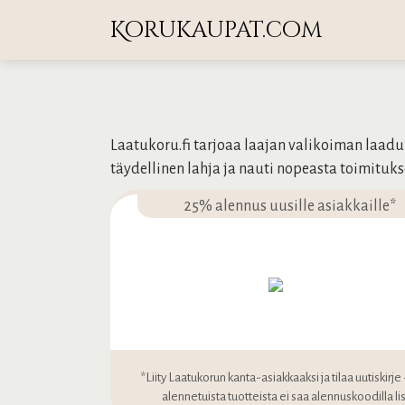
Korukaupat.com
Laatukoru.fi tarjoaa laajan valikoiman laadu
täydellinen lahja ja nauti nopeasta toimituks
25% alennus uusille asiakkaille*
*Liity Laatukorun kanta-asiakkaaksi ja tilaa uutiskirj
alennetuista tuotteista ei saa alennuskoodilla li