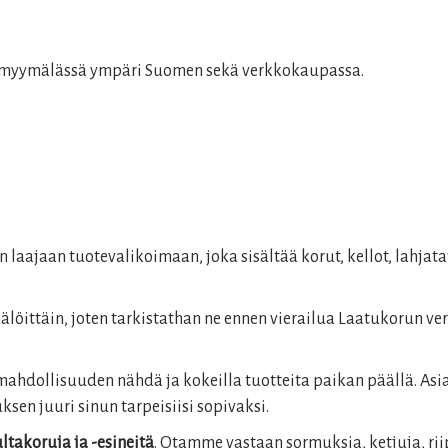
1 myymälässä ympäri Suomen sekä verkkokaupassa.
aajaan tuotevalikoimaan, joka sisältää korut, kellot, lahjatav
älöittäin, joten tarkistathan ne ennen vierailua Laatukorun v
mahdollisuuden nähdä ja kokeilla tuotteita paikan päällä. As
sen juuri sinun tarpeisiisi sopivaksi.
ltakoruja ja -esineitä
. Otamme vastaan sormuksia, ketjuja, riip