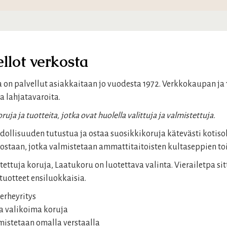
ellot verkosta
a on palvellut asiakkaitaan jo vuodesta 1972. Verkkokaupan j
ja lahjatavaroita.
uja ja tuotteita, jotka ovat huolella valittuja ja valmistettuja.
llisuuden tutustua ja ostaa suosikkikoruja kätevästi kotisoh
tostaan, jotka valmistetaan ammattitaitoisten kultaseppien to
stettuja koruja, Laatukoru on luotettava valinta. Vierailetpa 
 tuotteet ensiluokkaisia.
erheyritys
a valikoima koruja
mistetaan omalla verstaalla