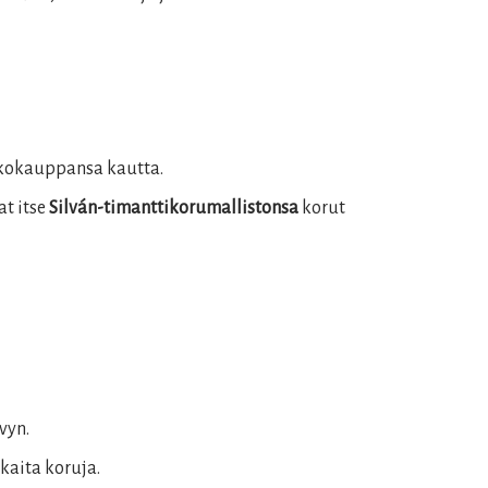
kokauppansa kautta.
at itse
Silván-timanttikorumallistonsa
korut
vyn.
kaita koruja.