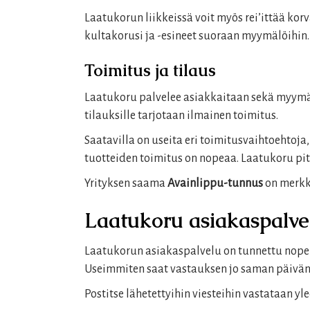
Laatukorun liikkeissä voit myös rei’ittää kor
kultakorusi ja -esineet suoraan myymälöihin. 
Toimitus ja tilaus
Laatukoru palvelee asiakkaitaan sekä myymä
tilauksille tarjotaan ilmainen toimitus.
Saatavilla on useita eri toimitusvaihtoehtoj
tuotteiden toimitus on nopeaa. Laatukoru pitää 
Yrityksen saama
Avainlippu-tunnus
on merkki
Laatukoru asiakaspalve
Laatukorun asiakaspalvelu on tunnettu nope
Useimmiten saat vastauksen jo saman päivän
Postitse lähetettyihin viesteihin vastataan yl