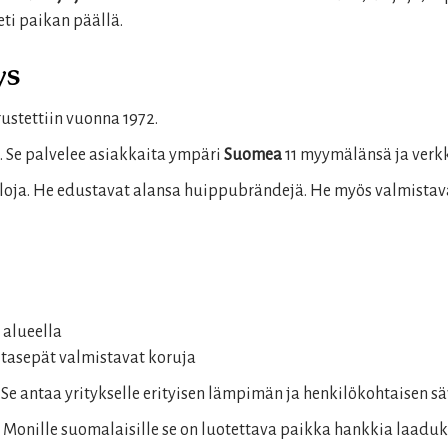
ti paikan päällä.
ys
ustettiin vuonna 1972.
. Se palvelee asiakkaita ympäri
Suomea
11 myymälänsä ja verk
lloja. He edustavat alansa huippubrändejä. He myös valmistav
 alueella
tasepät valmistavat koruja
Se antaa yritykselle erityisen lämpimän ja henkilökohtaisen sä
. Monille suomalaisille se on luotettava paikka hankkia laaduk