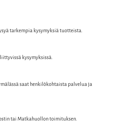
kysyä tarkempia kysymyksiä tuotteista.
iittyvissä kysymyksissä.
ymälässä saat henkilökohtaista palvelua ja
Postin tai Matkahuollon toimituksen.