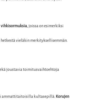
a
vihkisormuksia
, joissa on esimerkiksi
ä hetkestä vieläkin merkityksellisemmän.
ekä joustavia toimitusvaihtoehtoja
 ammattitaitoisilla kultasepillä.
Korujen