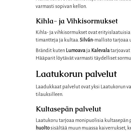
varmasti sopivan kellon.
Kihla- ja Vihkisormukset
Kihla- ja vihkisormukset ovat erityislaatuisi
timantteja ja kultaa.
Silván
-mallisto tarjoaa 
Brändit kuten
Lumoava
ja
Kalevala
tarjoavat 
Hääparit löytävät varmasti täydelliset sorm
Laatukorun palvelut
Laadukkaat palvelut ovat yksi Laatukorun va
tilauksilleen.
Kultasepän palvelut
Laatukoru tarjoaa monipuolisia kultasepän pa
huolto
sisältää muun muassa kaiverrukset, ke