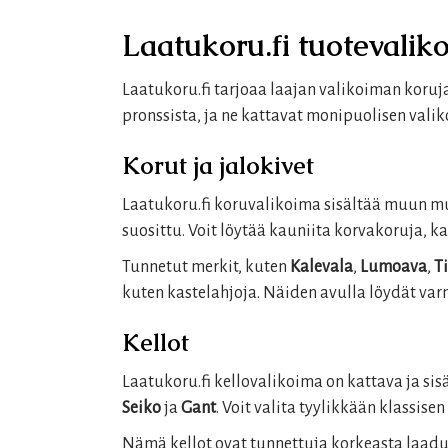
Laatukoru.fi tuotevalik
Laatukoru.fi tarjoaa laajan valikoiman koruja,
pronssista, ja ne kattavat monipuolisen vali
Korut ja jalokivet
Laatukoru.fi koruvalikoima sisältää muun mu
suosittu. Voit löytää kauniita korvakoruja, k
Tunnetut merkit, kuten
Kalevala
,
Lumoava
,
T
kuten kastelahjoja. Näiden avulla löydät varm
Kellot
Laatukoru.fi kellovalikoima on kattava ja sis
Seiko
ja
Gant
. Voit valita tyylikkään klassise
Nämä kellot ovat tunnettuja korkeasta laadust