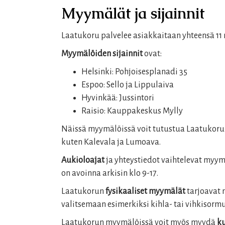
Myymälät ja sijainnit
Laatukoru palvelee asiakkaitaan yhteensä 1
Myymälöiden sijainnit
ovat:
Helsinki: Pohjoisesplanadi 35
Espoo: Sello ja Lippulaiva
Hyvinkää: Jussintori
Raisio: Kauppakeskus Mylly
Näissä myymälöissä voit tutustua Laatukorun l
kuten Kalevala ja Lumoava.
Aukioloajat
ja yhteystiedot vaihtelevat myym
on avoinna arkisin klo 9-17.
Laatukorun
fysikaaliset myymälät
tarjoavat 
valitsemaan esimerkiksi kihla- tai vihkisormuk
Laatukorun myymälöissä voit myös myydä
ku