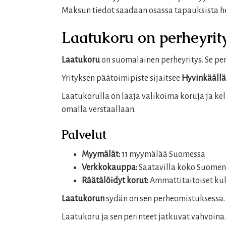
Maksun tiedot saadaan osassa tapauksista he
Laatukoru on perheyrit
Laatukoru
on suomalainen perheyritys. Se per
Yrityksen päätoimipiste sijaitsee
Hyvinkäällä
Laatukorulla on laaja valikoima koruja ja ke
omalla verstaallaan.
Palvelut
Myymälät:
11 myymälää Suomessa
Verkkokauppa:
Saatavilla koko Suomen
Räätälöidyt korut:
Ammattitaitoiset kul
Laatukorun
sydän on sen perheomistuksessa. 
Laatukoru ja sen perinteet jatkuvat vahvoina