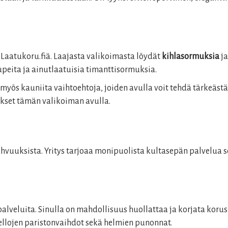
a Laatukoru.fiä. Laajasta valikoimasta löydät
kihlasormuksia
j
upeita ja ainutlaatuisia timanttisormuksia.
myös kauniita vaihtoehtoja, joiden avulla voit tehdä tärkeäst
ukset tämän valikoiman avulla.
hvuuksista. Yritys tarjoaa monipuolista kultasepän palvelua s
lveluita. Sinulla on mahdollisuus huollattaa ja korjata korusi
llojen paristonvaihdot sekä helmien punonnat.