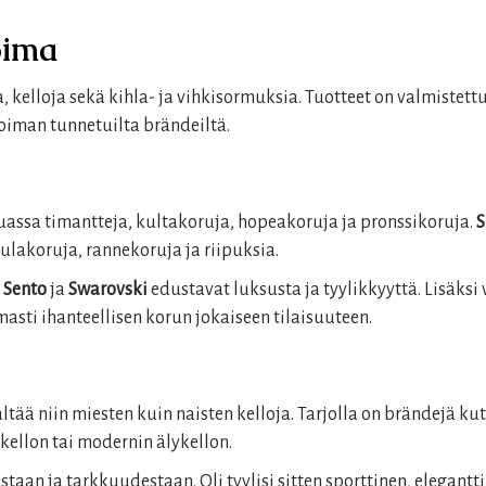
oima
 kelloja sekä kihla- ja vihkisormuksia. Tuotteet on valmistettu 
koiman tunnetuilta brändeiltä.
assa timantteja, kultakoruja, hopeakoruja ja pronssikoruja.
S
aulakoruja, rannekoruja ja riipuksia.
i Sento
ja
Swarovski
edustavat luksusta ja tyylikkyyttä. Lisäks
asti ihanteellisen korun jokaiseen tilaisuuteen.
ältää niin miesten kuin naisten kelloja. Tarjolla on brändejä ku
n kellon tai modernin älykellon.
aan ja tarkkuudestaan. Oli tyylisi sitten sporttinen, elegantti