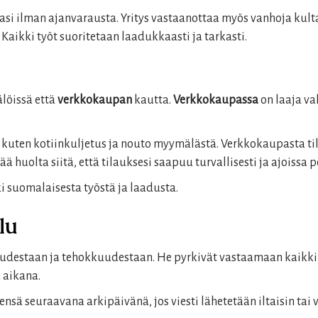
vasi ilman ajanvarausta. Yritys vastaanottaa myös vanhoja kult
Kaikki työt suoritetaan laadukkaasti ja tarkasti.
löissä että
verkkokaupan
kautta.
Verkkokaupassa
on laaja val
a, kuten kotiinkuljetus ja nouto myymälästä. Verkkokaupasta ti
huolta siitä, että tilauksesi saapuu turvallisesti ja ajoissa pe
 suomalaisesta työstä ja laadusta.
lu
udestaan ja tehokkuudestaan. He pyrkivät vastaamaan kaikki
 aikana.
eensä seuraavana arkipäivänä, jos viesti lähetetään iltaisin tai 