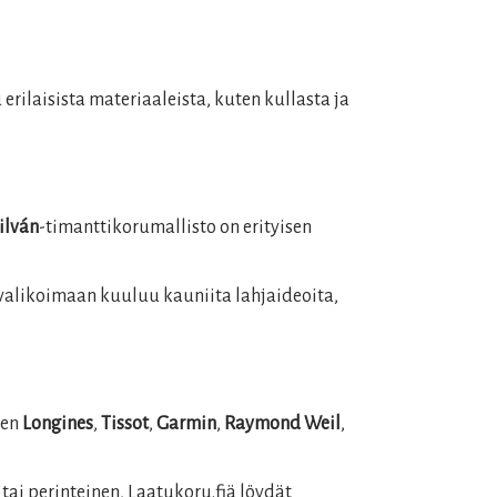
erilaisista materiaaleista, kuten kullasta ja
ilván
-timanttikorumallisto on erityisen
i valikoimaan kuuluu kauniita lahjaideoita,
ten
Longines
,
Tissot
,
Garmin
,
Raymond Weil
,
 tai perinteinen, Laatukoru.fiä löydät