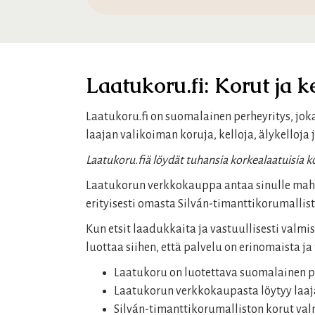
Laatukoru.fi: Korut ja k
Laatukoru.fi on suomalainen perheyritys, jok
laajan valikoiman koruja, kelloja, älykelloja 
Laatukoru.fiä löydät tuhansia korkealaatuisia kor
Laatukorun verkkokauppa antaa sinulle mahdo
erityisesti omasta Silván-timanttikorumallis
Kun etsit laadukkaita ja vastuullisesti valmi
luottaa siihen, että palvelu on erinomaista ja
Laatukoru on luotettava suomalainen p
Laatukorun verkkokaupasta löytyy laaj
Silván-timanttikorumalliston korut val