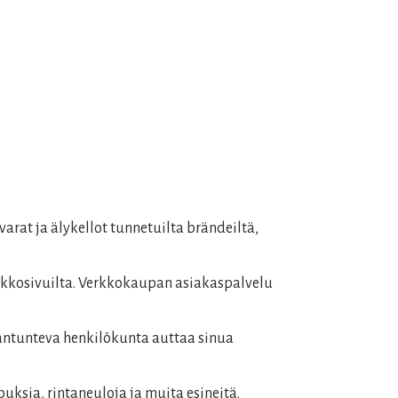
arat ja älykellot tunnetuilta brändeiltä,
erkkosivuilta. Verkkokaupan asiakaspalvelu
iantunteva henkilökunta auttaa sinua
uksia, rintaneuloja ja muita esineitä.