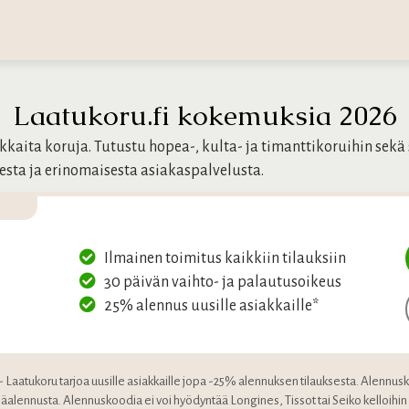
Laatukoru.fi kokemuksia 2026
kkaita koruja. Tutustu hopea-, kulta- ja timanttikoruihin sekä
esta ja erinomaisesta asiakaspalvelusta.
Ilmainen toimitus kaikkiin tilauksiin
30 päivän vaihto- ja palautusoikeus
25% alennus uusille asiakkaille*
e - Laatukoru tarjoa uusille asiakkaille jopa -25% alennuksen tilauksesta. Alennus
säalennusta. Alennuskoodia ei voi hyödyntää Longines, Tissot tai Seiko kelloihin ei