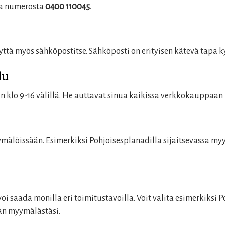
sa numerosta
0400 110045
.
ttä myös sähköpostitse. Sähköposti on erityisen kätevä tapa 
lu
 klo 9-16 välillä. He auttavat sinua kaikissa verkkokauppaan l
mälöissään. Esimerkiksi Pohjoisesplanadilla sijaitsevassa my
i saada monilla eri toimitustavoilla. Voit valita esimerkiksi 
aan myymälästäsi.