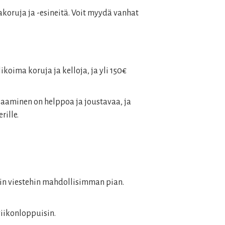
akoruja ja -esineitä. Voit myydä vanhat
ikoima koruja ja kelloja, ja yli 150€
laaminen on helppoa ja joustavaa, ja
rille.
in viestehin mahdollisimman pian.
viikonloppuisin.