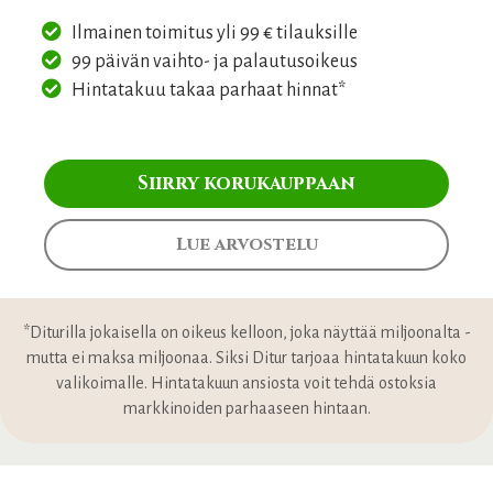
Ilmainen toimitus yli 99 € tilauksille
99 päivän vaihto- ja palautusoikeus
Hintatakuu takaa parhaat hinnat*
Siirry korukauppaan
Lue arvostelu
*Diturilla jokaisella on oikeus kelloon, joka näyttää miljoonalta -
mutta ei maksa miljoonaa. Siksi Ditur tarjoaa hintatakuun koko
valikoimalle. Hintatakuun ansiosta voit tehdä ostoksia
markkinoiden parhaaseen hintaan.