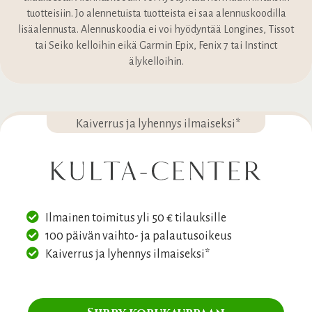
tuotteisiin. Jo alennetuista tuotteista ei saa alennuskoodilla
lisäalennusta. Alennuskoodia ei voi hyödyntää Longines, Tissot
tai Seiko kelloihin eikä Garmin Epix, Fenix 7 tai Instinct
älykelloihin.
Kaiverrus ja lyhennys ilmaiseksi*
Ilmainen toimitus yli 50 € tilauksille
100 päivän vaihto- ja palautusoikeus
Kaiverrus ja lyhennys ilmaiseksi*