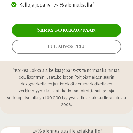
Kelloja jopa 15 - 75 % alennuksella*
Siirry korukauppaan
Lue arvostelu
*Korkealuokkaisia kelloja jopa 15-75 % normaalia hintaa
edullisemmin. Laatukellot on Pohjoismaiden suurin
designerkellojen ja nimekkäiden merkkikellojen
verkkomyymälä. Laatukellot on toimittanut kelloja
verkkopalvelulla yli 100 000 tyytyväiselle asiakkaalle vuodesta
2006.
25% alennus uusille asiakkaille*