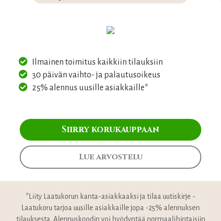
Ilmainen toimitus kaikkiin tilauksiin
30 päivän vaihto- ja palautusoikeus
25% alennus uusille asiakkaille*
Siirry korukauppaan
Lue arvostelu
*Liity Laatukorun kanta-asiakkaaksi ja tilaa uutiskirje -
Laatukoru tarjoa uusille asiakkaille jopa -25% alennuksen
tilauksesta. Alennuskoodin voi hyödyntää normaalihintaisiin