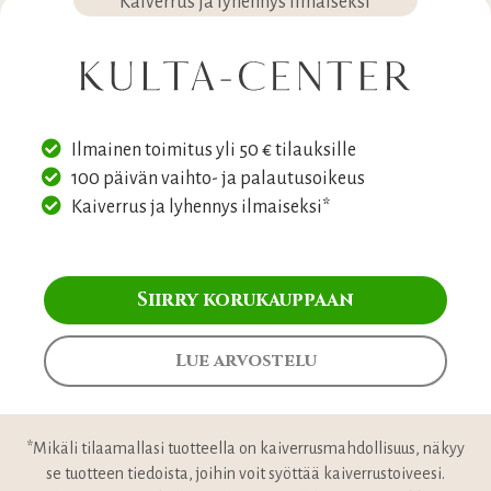
Kaiverrus ja lyhennys ilmaiseksi*
Ilmainen toimitus yli 50 € tilauksille
100 päivän vaihto- ja palautusoikeus
Kaiverrus ja lyhennys ilmaiseksi*
Siirry korukauppaan
Lue arvostelu
*Mikäli tilaamallasi tuotteella on kaiverrusmahdollisuus, näkyy
se tuotteen tiedoista, joihin voit syöttää kaiverrustoiveesi.