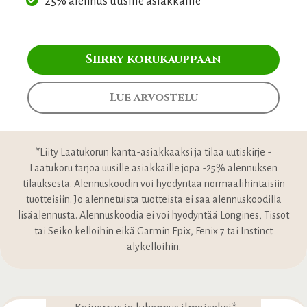
25% alennus uusille asiakkaille*
Siirry korukauppaan
Lue arvostelu
*Liity Laatukorun kanta-asiakkaaksi ja tilaa uutiskirje -
Laatukoru tarjoa uusille asiakkaille jopa -25% alennuksen
tilauksesta. Alennuskoodin voi hyödyntää normaalihintaisiin
tuotteisiin. Jo alennetuista tuotteista ei saa alennuskoodilla
lisäalennusta. Alennuskoodia ei voi hyödyntää Longines, Tissot
tai Seiko kelloihin eikä Garmin Epix, Fenix 7 tai Instinct
älykelloihin.