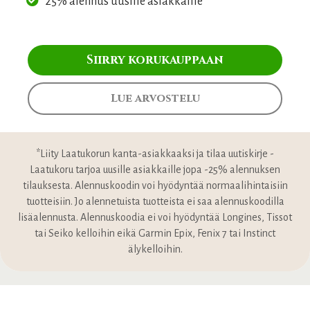
25% alennus uusille asiakkaille*
Siirry korukauppaan
Lue arvostelu
*Liity Laatukorun kanta-asiakkaaksi ja tilaa uutiskirje -
Laatukoru tarjoa uusille asiakkaille jopa -25% alennuksen
tilauksesta. Alennuskoodin voi hyödyntää normaalihintaisiin
tuotteisiin. Jo alennetuista tuotteista ei saa alennuskoodilla
lisäalennusta. Alennuskoodia ei voi hyödyntää Longines, Tissot
tai Seiko kelloihin eikä Garmin Epix, Fenix 7 tai Instinct
älykelloihin.