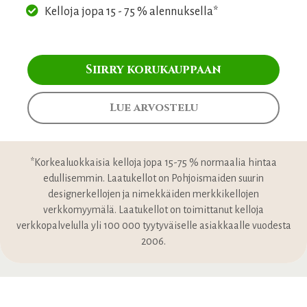
Kelloja jopa 15 - 75 % alennuksella*
Siirry korukauppaan
Lue arvostelu
*Korkealuokkaisia kelloja jopa 15-75 % normaalia hintaa
edullisemmin. Laatukellot on Pohjoismaiden suurin
designerkellojen ja nimekkäiden merkkikellojen
verkkomyymälä. Laatukellot on toimittanut kelloja
verkkopalvelulla yli 100 000 tyytyväiselle asiakkaalle vuodesta
2006.