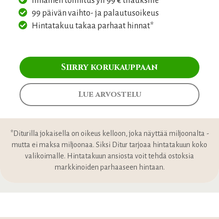
Ilmainen toimitus yli 99 € tilauksille
99 päivän vaihto- ja palautusoikeus
Hintatakuu takaa parhaat hinnat*
Siirry korukauppaan
Lue arvostelu
*Diturilla jokaisella on oikeus kelloon, joka näyttää miljoonalta -
mutta ei maksa miljoonaa. Siksi Ditur tarjoaa hintatakuun koko
valikoimalle. Hintatakuun ansiosta voit tehdä ostoksia
markkinoiden parhaaseen hintaan.