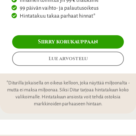
Ilmainen toimitus yli 99 € tilauksille
99 päivän vaihto- ja palautusoikeus
Hintatakuu takaa parhaat hinnat*
Siirry korukauppaan
Lue arvostelu
*Diturilla jokaisella on oikeus kelloon, joka näyttää miljoonalta -
mutta ei maksa miljoonaa. Siksi Ditur tarjoaa hintatakuun koko
valikoimalle. Hintatakuun ansiosta voit tehdä ostoksia
markkinoiden parhaaseen hintaan.