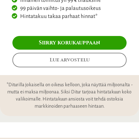
Ilmainen toimitus yli 99 € tilauksille
99 päivän vaihto- ja palautusoikeus
Hintatakuu takaa parhaat hinnat*
Siirry korukauppaan
Lue arvostelu
*Diturilla jokaisella on oikeus kelloon, joka näyttää miljoonalta -
mutta ei maksa miljoonaa. Siksi Ditur tarjoaa hintatakuun koko
valikoimalle. Hintatakuun ansiosta voit tehdä ostoksia
markkinoiden parhaaseen hintaan.