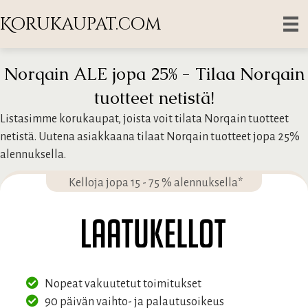
Korukaupat.com
Norqain ALE jopa 25% - Tilaa Norqain
tuotteet netistä!
Listasimme korukaupat, joista voit tilata Norqain tuotteet
netistä. Uutena asiakkaana tilaat Norqain tuotteet jopa 25%
alennuksella.
Kelloja jopa 15 - 75 % alennuksella*
Nopeat vakuutetut toimitukset
90 päivän vaihto- ja palautusoikeus