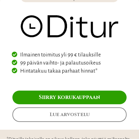
Ilmainen toimitus yli 99 € tilauksille
99 päivän vaihto- ja palautusoikeus
Hintatakuu takaa parhaat hinnat*
Siirry korukauppaan
Lue arvostelu