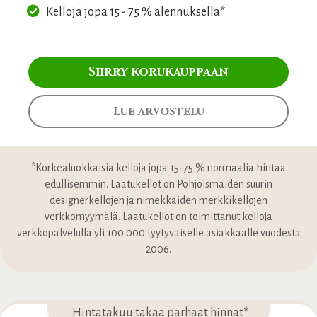
Kelloja jopa 15 - 75 % alennuksella*
Siirry korukauppaan
Lue arvostelu
*Korkealuokkaisia kelloja jopa 15-75 % normaalia hintaa
edullisemmin. Laatukellot on Pohjoismaiden suurin
designerkellojen ja nimekkäiden merkkikellojen
verkkomyymälä. Laatukellot on toimittanut kelloja
verkkopalvelulla yli 100 000 tyytyväiselle asiakkaalle vuodesta
2006.
Hintatakuu takaa parhaat hinnat*