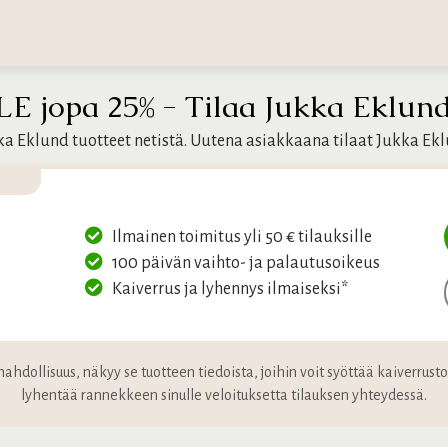
 jopa 25% - Tilaa Jukka Eklund 
kka Eklund tuotteet netistä. Uutena asiakkaana tilaat Jukka Ek
Ilmainen toimitus yli 50 € tilauksille
100 päivän vaihto- ja palautusoikeus
Kaiverrus ja lyhennys ilmaiseksi*
ahdollisuus, näkyy se tuotteen tiedoista, joihin voit syöttää kaiverrust
lyhentää rannekkeen sinulle veloituksetta tilauksen yhteydessä.