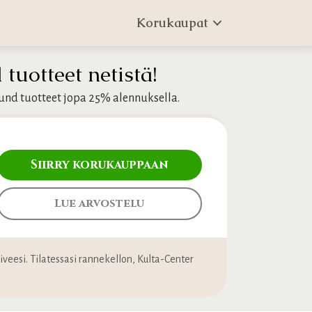
Korukaupat
tuotteet netistä!
lund tuotteet jopa 25% alennuksella.
Siirry korukauppaan
Lue arvostelu
oiveesi. Tilatessasi rannekellon, Kulta-Center