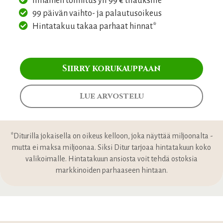
Ilmainen toimitus yli 99 € tilauksille
99 päivän vaihto- ja palautusoikeus
Hintatakuu takaa parhaat hinnat*
Siirry korukauppaan
Lue arvostelu
*Diturilla jokaisella on oikeus kelloon, joka näyttää miljoonalta -
mutta ei maksa miljoonaa. Siksi Ditur tarjoaa hintatakuun koko
valikoimalle. Hintatakuun ansiosta voit tehdä ostoksia
markkinoiden parhaaseen hintaan.