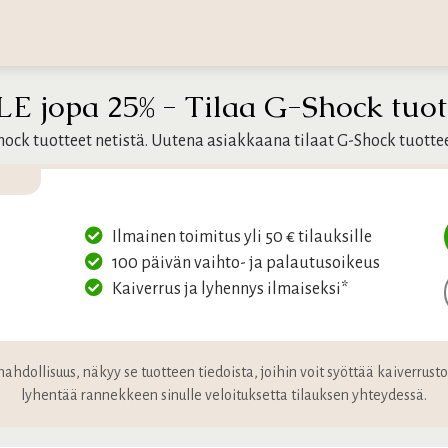
 jopa 25% - Tilaa G-Shock tuott
hock tuotteet netistä. Uutena asiakkaana tilaat G-Shock tuotte
Ilmainen toimitus yli 50 € tilauksille
100 päivän vaihto- ja palautusoikeus
Kaiverrus ja lyhennys ilmaiseksi*
ahdollisuus, näkyy se tuotteen tiedoista, joihin voit syöttää kaiverrust
lyhentää rannekkeen sinulle veloituksetta tilauksen yhteydessä.