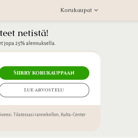
Korukaupat
eet netistä!
et jopa 25% alennuksella.
Siirry korukauppaan
Lue arvostelu
oiveesi. Tilatessasi rannekellon, Kulta-Center