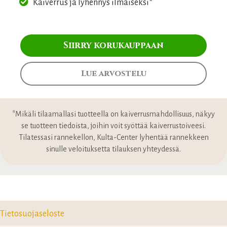
Kaiverrus ja lyhennys ilmaiseksi*
Siirry korukauppaan
Lue arvostelu
*Mikäli tilaamallasi tuotteella on kaiverrusmahdollisuus, näkyy
se tuotteen tiedoista, joihin voit syöttää kaiverrustoiveesi.
Tilatessasi rannekellon, Kulta-Center lyhentää rannekkeen
sinulle veloituksetta tilauksen yhteydessä.
Tietosuojaseloste