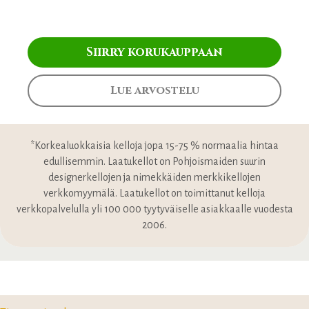
Siirry korukauppaan
Lue arvostelu
*Korkealuokkaisia kelloja jopa 15-75 % normaalia hintaa
edullisemmin. Laatukellot on Pohjoismaiden suurin
designerkellojen ja nimekkäiden merkkikellojen
verkkomyymälä. Laatukellot on toimittanut kelloja
verkkopalvelulla yli 100 000 tyytyväiselle asiakkaalle vuodesta
2006.