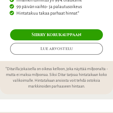
Ilmainen toimitus yli 99 € tilauksille
99 päivän vaihto- ja palautusoikeus
Hintatakuu takaa parhaat hinnat*
Siirry korukauppaan
Lue arvostelu
*Diturilla jokaisella on oikeus kelloon, joka näyttää miljoonalta -
mutta ei maksa miljoonaa. Siksi Ditur tarjoaa hintatakuun koko
valikoimalle. Hintatakuun ansiosta voit tehdä ostoksia
markkinoiden parhaaseen hintaan.