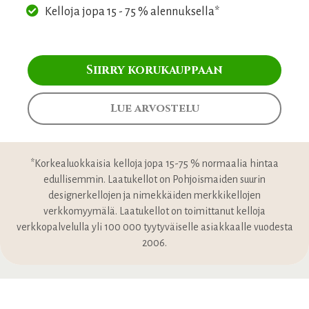
Kelloja jopa 15 - 75 % alennuksella*
Siirry korukauppaan
Lue arvostelu
*Korkealuokkaisia kelloja jopa 15-75 % normaalia hintaa
edullisemmin. Laatukellot on Pohjoismaiden suurin
designerkellojen ja nimekkäiden merkkikellojen
verkkomyymälä. Laatukellot on toimittanut kelloja
verkkopalvelulla yli 100 000 tyytyväiselle asiakkaalle vuodesta
2006.