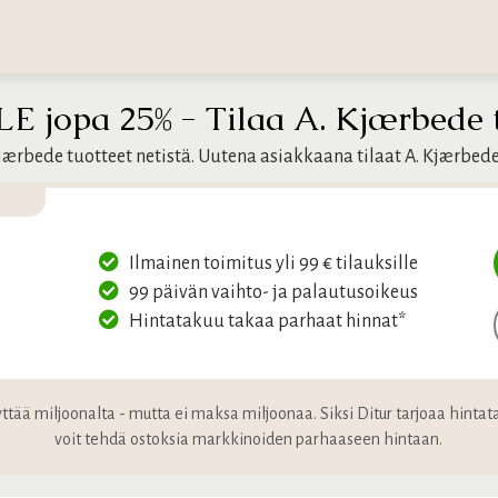
E jopa 25% - Tilaa A. Kjærbede tu
Kjærbede tuotteet netistä. Uutena asiakkaana tilaat A. Kjærbed
Ilmainen toimitus yli 99 € tilauksille
99 päivän vaihto- ja palautusoikeus
Hintatakuu takaa parhaat hinnat*
näyttää miljoonalta - mutta ei maksa miljoonaa. Siksi Ditur tarjoaa hint
voit tehdä ostoksia markkinoiden parhaaseen hintaan.