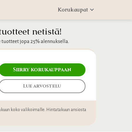
Korukaupat
otteet netistä!
e tuotteet jopa 25% alennuksella.
Siirry korukauppaan
Lue arvostelu
atakuun koko valikoimalle. Hintatakuun ansiosta